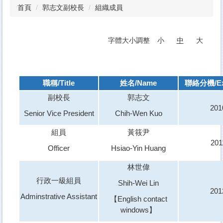
首頁
郭志文副校長
組織成員
字體大小調整
小
中
大
職稱/Title
姓名/Name
聯絡分機/Ext
副校長
郭志文
201
Senior Vice President
Chih-Wen Kuo
組員
黃筱尹
201
Officer
Hsiao-Yin Huang
林世偉
行政一級組員
Shih-Wei Lin
201
Adminstrative Assistant
【English contact
windows】