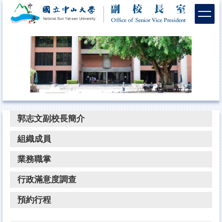
跳
到
主
要
內
容
區
郭志文副校長簡介
組織成員
業務職掌
行政滿意度調查
預約行程