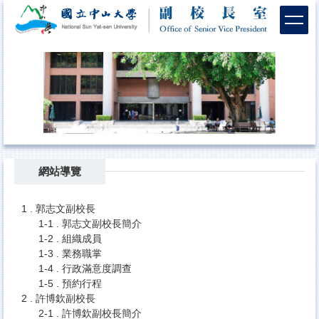
跳
到
主
要
內
容
區
網站導覽
1 . 郭志文副校長
1-1 . 郭志文副校長簡介
1-2 . 組織成員
1-3 . 業務職掌
1-4 . 行政滿意度調查
1-5 . 預約行程
2 . 許博欽副校長
2-1 . 許博欽副校長簡介