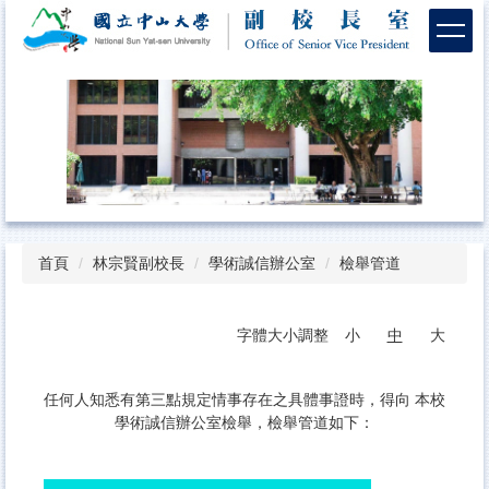
跳
到
主
要
內
容
區
首頁
林宗賢副校長
學術誠信辦公室
檢舉管道
字體大小調整
小
中
大
任何人知悉有第三點規定情事存在之具體事證時，得向 本校
學術誠信辦公室檢舉，檢舉管道如下：