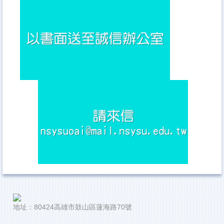
地址：80424高雄市鼓山區蓮海路70號