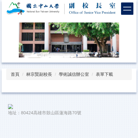
跳
到
主
要
內
容
區
首頁
林宗賢副校長
學術誠信辦公室
表單下載
地址：80424高雄市鼓山區蓮海路70號